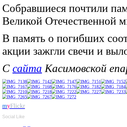
Собравшиеся почтили пам
Великой Отечественной м
В память о погибших соо
акции зажгли свечи и в
С
сайта
Касимовской епа
m
y
Flickr
Social Like