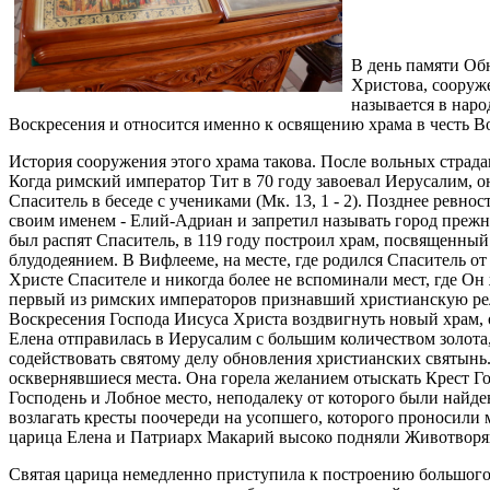
В день памяти Об
Христова, сооруж
называется в наро
Воскресения и относится именно к освящению храма в честь В
История сооружения этого храма такова. После вольных страд
Когда римский император Тит в 70 году завоевал Иерусалим, он
Спаситель в беседе с учениками (Мк. 13, 1 - 2). Позднее ревн
своим именем - Елий-Адриан и запретил называть город прежни
был распят Спаситель, в 119 году построил храм, посвященны
блудодеянием. В Вифлееме, на месте, где родился Спаситель о
Христе Спасителе и никогда более не вспоминали мест, где Он 
первый из римских императоров признавший христианскую рел
Воскресения Господа Иисуса Христа воздвигнуть новый храм, о
Елена отправилась в Иерусалим с большим количеством золота,
содействовать святому делу обновления христианских святынь.
осквернявшиеся места. Она горела желанием отыскать Крест Г
Господень и Лобное место, неподалеку от которого были найде
возлагать кресты поочереди на усопшего, которого проносили 
царица Елена и Патриарх Макарий высоко подняли Животворящ
Святая царица немедленно приступила к построению большого 