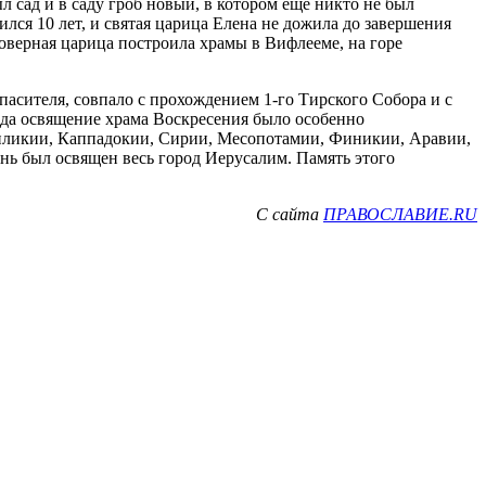
ыл сад и в саду гроб новый, в котором еще никто не был
ился 10 лет, и святая царица Елена не дожила до завершения
говерная царица построила храмы в Вифлееме, на горе
асителя, совпало с прохождением 1-го Тирского Собора и с
ода освящение храма Воскресения было особенно
иликии, Каппадокии, Сирии, Месопотамии, Финикии, Аравии,
нь был освящен весь город Иерусалим. Память этого
С сайта
ПРАВОСЛАВИЕ.RU