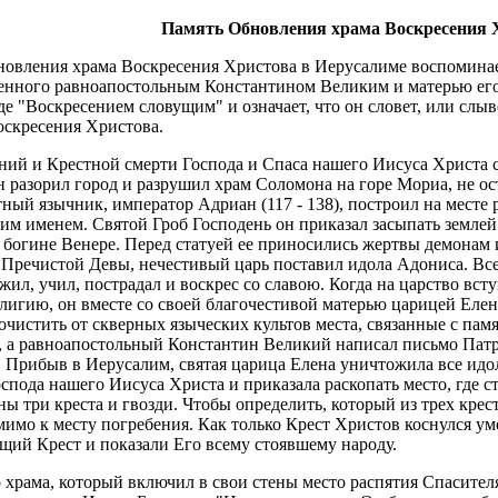
Память Обновления храма Воскресения 
новления храма Воскресения Христова в Иерусалиме воспоминае
енного равноапостольным Константином Великим и матерью его
де "Воскресением словущим" и означает, что он словет, или слы
оскресения Христова.
аний и Крестной смерти Господа и Спаса нашего Иисуса Христа 
 разорил город и разрушил храм Соломона на горе Мориа, не ост
остный язычник, император Адриан (117 - 138), построил на мест
м именем. Святой Гроб Господень он приказал засыпать землей и
й богине Венере. Перед статуей ее приносились жертвы демонам
т Пречистой Девы, нечестивый царь поставил идола Адониса. Вс
жил, учил, пострадал и воскрес со славою. Когда на царство вс
игию, он вместе со своей благочестивой матерью царицей Елено
чистить от скверных языческих культов места, связанные с памя
 а равноапостольный Константин Великий написал письмо Патриа
 Прибыв в Иерусалим, святая царица Елена уничтожила все идол
оспода нашего Иисуса Христа и приказала раскопать место, где 
ны три креста и гвозди. Чтобы определить, который из трех кр
мимо к месту погребения. Как только Крест Христов коснулся ум
ий Крест и показали Его всему стоявшему народу.
храма, который включил в свои стены место распятия Спасителя