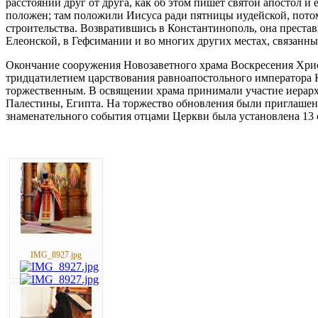
расстоянии друг от друга, как об этом пишет святой апостол и 
положен; там положили Иисуса ради пятницы иудейской, потому 
строительства. Возвратившись в Константинополь, она престав
Елеонской, в Гефсимании и во многих других местах, связанны
Окончание сооружения Новозаветного храма Воскресения Христ
тридцатилетием царствования равноапостольного императора К
торжественным. В освящении храма принимали участие иерар
Палестины, Египта. На торжество обновления были приглашены
знаменательного события отцами Церкви была установлена 13 
IMG_8927.jpg