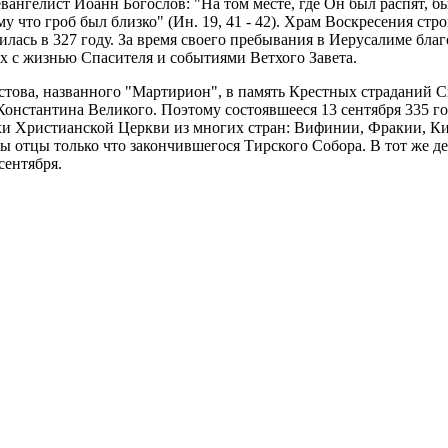
евангелист Иоанн Богослов: "На том месте, где Он был распят, б
что гроб был близко" (Ин. 19, 41 - 42). Храм Воскресения стро
илась в 327 году. За время своего пребывания в Иерусалиме бла
х с жизнью Спасителя и событиями Ветхого Завета.
ова, названного "Мартирион", в память Крестных страданий Сп
онстантина Великого. Поэтому состоявшееся 13 сентября 335 г
хи Христианской Церкви из многих стран: Вифинии, Фракии, К
 отцы только что закончившегося Тирского Собора. В тот же де
сентября.