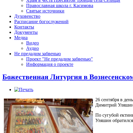
Храм в честь Пресвятой Троицы села Селищи
Православная школа г. Касимова
Святые источники
Духовенство
Расписание богослужений
Контакты
Документы
Медиа
Видео
Аудио
Не предадим забвенью
Проект "Не предадим забвенью"
Информация о проекте
Божественная Литургия в Вознесенском
26 сентября в де
Димитрий Уляшин 
По сугубой ектин
Уляшин обратился