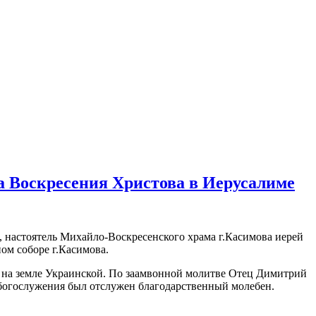
а Воскресения Христова в Иерусалиме
, настоятель Михайло-Воскресенского храма г.Касимова иерей
м соборе г.Касимова.
 на земле Украинской. По заамвонной молитве Отец Димитрий
 богослужения был отслужен благодарственный молебен.