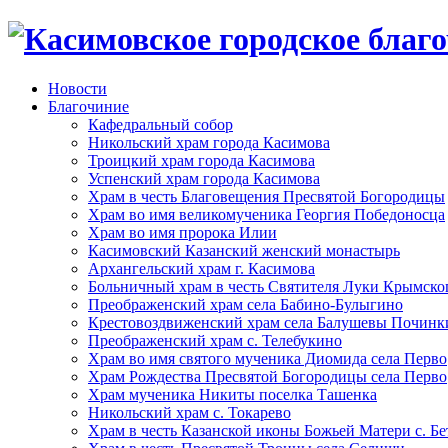
Новости
Благочиние
Кафедральный собор
Никольский храм города Касимова
Троицкий храм города Касимова
Успенский храм города Касимова
Храм в честь Благовещения Пресвятой Богородицы
Храм во имя великомученика Георгия Победоносца
Храм во имя пророка Илии
Касимовский Казанский женский монастырь
Архангельский храм г. Касимова
Больничный храм в честь Святителя Луки Крымско
Преображенский храм села Бабино-Булыгино
Крестовоздвиженский храм села Балушевы Починк
Преображенский храм с. Телебукино
Храм во имя святого мученика Диомида села Перво
Храм Рождества Пресвятой Богородицы села Перво
Храм мученика Никиты поселка Ташенка
Никольский храм с. Токарево
Храм в честь Казанской иконы Божьей Матери с. Б