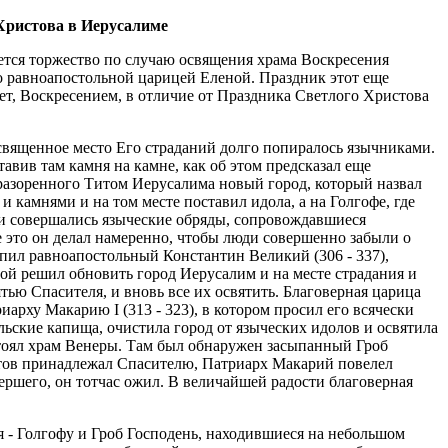
Христова в Иерусалиме
тся торжество по случаю освящения храма Воскресения
 равноапостольной царицей Еленой. Праздник этот еще
вет, Воскресением, в отличие от Праздника Светлого Христова
священное место Его страданий долго попиралось язычниками.
авив там камня на камне, как об этом предсказал еще
е разоренного Титом Иерусалима новый город, который назвал
 камнями и на том месте поставил идола, а на Голгофе, где
 и совершались языческие обряды, сопровождавшиеся
е это он делал намеренно, чтобы люди совершенно забыли о
тупил равноапостольный Константин Великий (306 - 337),
й решил обновить город Иерусалим и на месте страдания и
тью Спасителя, и вновь все их освятить. Благоверная царица
рху Макарию I (313 - 323), в котором просил его всячески
ьские капища, очистила город от языческих идолов и освятила
стоял храм Венеры. Там был обнаружен засыпанный Гроб
естов принадлежал Спасителю, Патриарх Макарий повелел
ершего, он тотчас ожил. В величайшей радости благоверная
 - Голгофу и Гроб Господень, находившиеся на небольшом