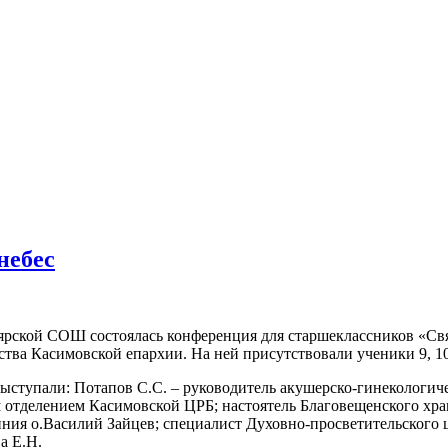
небес
оярской СОШ состоялась конференция для старшеклассников «С
ства Касимовской епархии. На ней присутствовали ученики 9, 1
ыступали: Потапов С.С. – руководитель акушерско-гинекологич
 отделением Касимовской ЦРБ; настоятель Благовещенского хр
иния о.Василий Зайцев; специалист Духовно-просветительского 
а Е.Н.