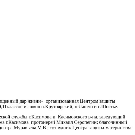
вященный дар жизни», организованная Центром защиты
0,11классов из школ п.Крутоярский, п.Лашма и с.Шостье.
еской службы г.Касимова и Касимовского р-на, заведующий
ама г.Касимова протоиерей Михаил Серопегин; благочинный
центра Муравьева М.В.; сотрудник Центра защиты материнства