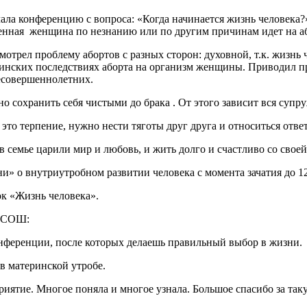
ала конференцию с вопроса: «Когда начинается жизнь человека?»
енная женщина по незнанию или по другим причинам идет на або
мотрел проблему абортов с разных сторон: духовной, т.к. жизнь 
цинских последствиях аборта на организм женщины. Приводил п
есовершеннолетних.
о сохранить себя чистыми до брака . От этого зависит вся супру
 это терпение, нужно нести тяготы друг друга и относиться отв
в семье царили мир и любовь, и жить долго и счастливо со свое
и» о внутриутробном развитии человека с момента зачатия до 1
к «Жизнь человека».
й СОШ:
конференции, после которых делаешь правильный выбор в жизни.
в материнской утробе.
оприятие. Многое поняла и многое узнала. Большое спасибо за 