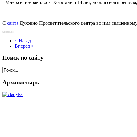
- Мне все понравилось. Хоть мне и 14 лет, но для себя я решила,
C
сайта
Духовно-Просветительского центра во имя священном
Social Like
< Назад
Вперёд >
Поиск по сайту
Архипастырь