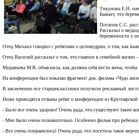
Тикунова Е.Н. нач
Бывает, что берем
Потапов С.С. расс
Рассказал о меди
беременности у н
Отец Михаил говорил с ребятами о целомудрии, о том, как важн
Отец Василий рассказал о том, что главное в семейной жизни –
Муравьева М.В. объяснила, как должна себя вести жена, чтобы 
На конференции был показан фрагмент док. фильма «Чудо жизн
В заключении все старшеклассники получили рекламный листо
Ниже приводятся отзывы ребят о конференции из Крутоярско
- Было все очень здорово! Очень рада, что существуют такие 
- Мне было очень познавательно. Особенно фильм про ребенка 
- Все очень понравилось! Очень рада, что посетила такое мер