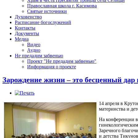
Храм в честь Пресвятой Троицы села Селищи
Православная школа г. Касимова
Святые источники
Духовенство
Расписание богослужений
Контакты
Документы
Медиа
Видео
Аудио
Не предадим забвенью
Проект "Не предадим забвенью"
Информация о проекте
Зарождение жизни – это бесценный дар 
14 апреля в Крут
материнства и дет
На конференции в
гинекологическим
Заречного благоч
и детства Тикунов