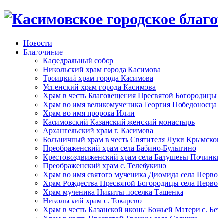
Новости
Благочиние
Кафедральный собор
Никольский храм города Касимова
Троицкий храм города Касимова
Успенский храм города Касимова
Храм в честь Благовещения Пресвятой Богородицы
Храм во имя великомученика Георгия Победоносца
Храм во имя пророка Илии
Касимовский Казанский женский монастырь
Архангельский храм г. Касимова
Больничный храм в честь Святителя Луки Крымско
Преображенский храм села Бабино-Булыгино
Крестовоздвиженский храм села Балушевы Починк
Преображенский храм с. Телебукино
Храм во имя святого мученика Диомида села Перво
Храм Рождества Пресвятой Богородицы села Перво
Храм мученика Никиты поселка Ташенка
Никольский храм с. Токарево
Храм в честь Казанской иконы Божьей Матери с. Б