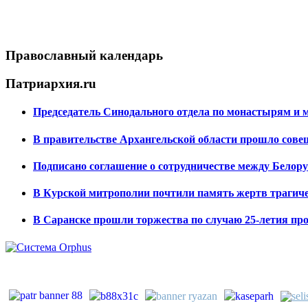
Православный календарь
Патриархия.ru
Председатель Синодального отдела по монастырям и 
В правительстве Архангельской области прошло сове
Подписано соглашение о сотрудничестве между Белору
В Курской митрополии почтили память жертв трагичес
В Саранске прошли торжества по случаю 25-летия пр