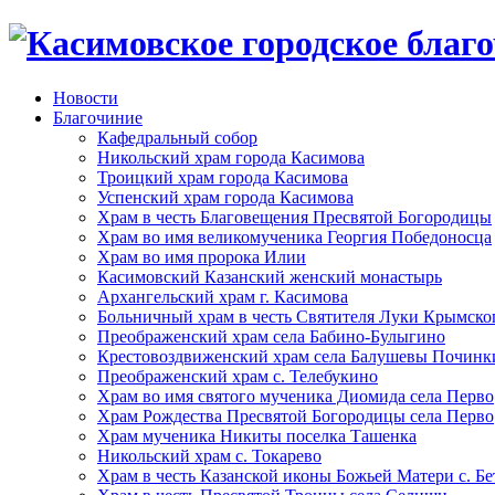
Новости
Благочиние
Кафедральный собор
Никольский храм города Касимова
Троицкий храм города Касимова
Успенский храм города Касимова
Храм в честь Благовещения Пресвятой Богородицы
Храм во имя великомученика Георгия Победоносца
Храм во имя пророка Илии
Касимовский Казанский женский монастырь
Архангельский храм г. Касимова
Больничный храм в честь Святителя Луки Крымско
Преображенский храм села Бабино-Булыгино
Крестовоздвиженский храм села Балушевы Починк
Преображенский храм с. Телебукино
Храм во имя святого мученика Диомида села Перво
Храм Рождества Пресвятой Богородицы села Перво
Храм мученика Никиты поселка Ташенка
Никольский храм с. Токарево
Храм в честь Казанской иконы Божьей Матери с. Б