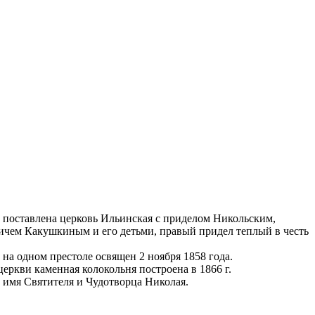
а поставлена церковь Ильинская с приделом Никольским,
чем Какушкиным и его детьми, правый придел теплый в честь
на одном престоле освящен 2 ноября 1858 года.
церкви каменная колокольня построена в 1866 г.
 имя Святителя и Чудотворца Николая.