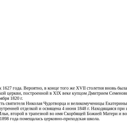
1627 года. Вероятно, в конце того же XVII столетия вновь был
ой церкви, построенной в XIX веке купцом Дмитрием Семенови
бря 1820 г.
есть святителя Николая Чудотворца и великомученицы Екатерины 
внутренней отделкой и освящена 4 июня 1848 г. Находящаяся при 
Ильи, второй в трапезной во имя Скорбящей Божией Матери и во
 1898 года помещалась церковно-приходская школа.