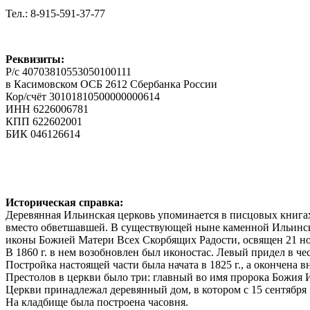
Тел.: 8-915-591-37-77
Реквизиты:
Р/с 40703810553050100111
в Касимовском ОСБ 2612 Сбербанка России
Кор/счёт 30101810500000000614
ИНН 6226006781
КПП 622602001
БИК 046126614
Историческая справка:
Деревянная Ильинская церковь упоминается в писцовых книгах 
вместо обветшавшей. В существующей ныне каменной Ильинск
иконы Божией Матери Всех Скорбящих Радости, освящен 21 ноя
В 1860 г. в нем возобновлен был иконостас. Левый придел в ч
Постройка настоящей части была начата в 1825 г., а окончена 
Престолов в церкви было три: главный во имя пророка Божия 
Церкви принадлежал деревянный дом, в котором с 15 сентября
На кладбище была построена часовня.