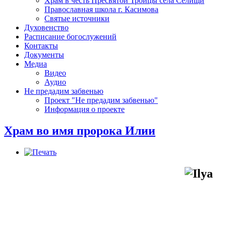
Храм в честь Пресвятой Троицы села Селищи
Православная школа г. Касимова
Святые источники
Духовенство
Расписание богослужений
Контакты
Документы
Медиа
Видео
Аудио
Не предадим забвенью
Проект "Не предадим забвенью"
Информация о проекте
Храм во имя пророка Илии