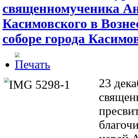
священномученика Ан
Касимовского в Возн
соборе города Касимо
23 дека
священ
пресви
благоч