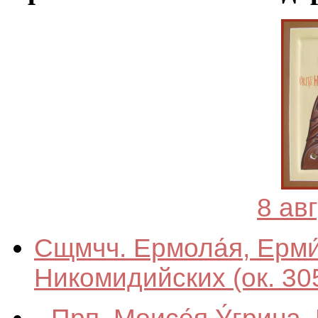
8 ав
Сщмчч. Ермола́я, Ерми
Никомидийских
(ок. 30