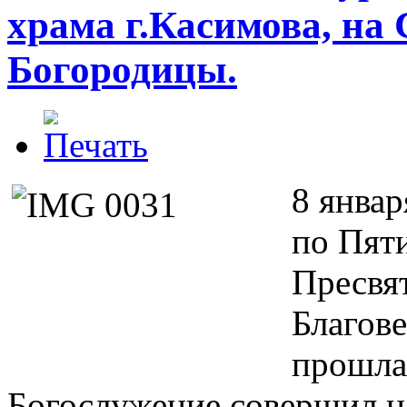
храма г.Касимова, на
Богородицы.
8 январ
по Пят
Пресвя
Благов
прошла
Богослужение совершил н