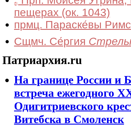
Прп. Моисе́я У́грина
пещерах
(ок. 1043)
прмц. Параске́вы Рим
Сщмч. Се́ргия
Стрель
Патриархия.ru
На границе России и 
встреча ежегодного X
Одигитриевского крес
Витебска в Смоленск