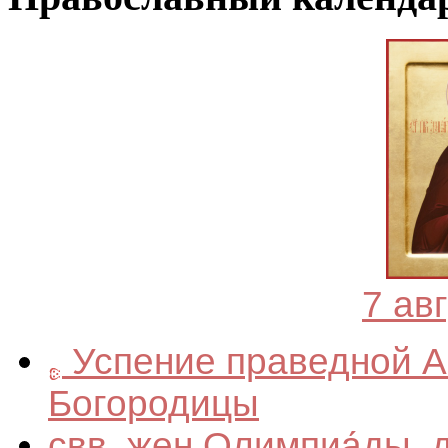
7 ав
Успение праведной А
Богородицы
свв. жен Олимпиа́ды,