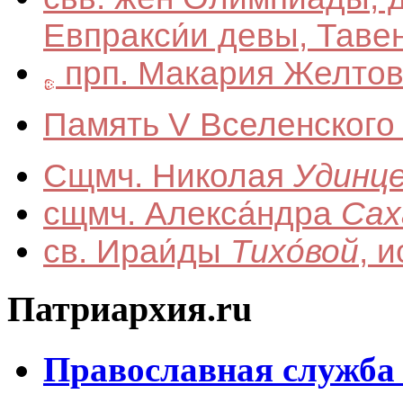
Евпракси́и девы, Таве
прп. Макария Желтово
Память V Вселенског
Сщмч. Николая
Удинц
сщмч. Алекса́ндра
Сах
св. Ираи́ды
Тихо́вой
, 
Патриархия.ru
Православная служба